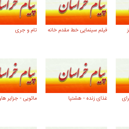
فیلم سینمایی خط مقدم خانه
تام و جری
ای
غذای زنده - هشتپا
مائویی - جزایر هاو