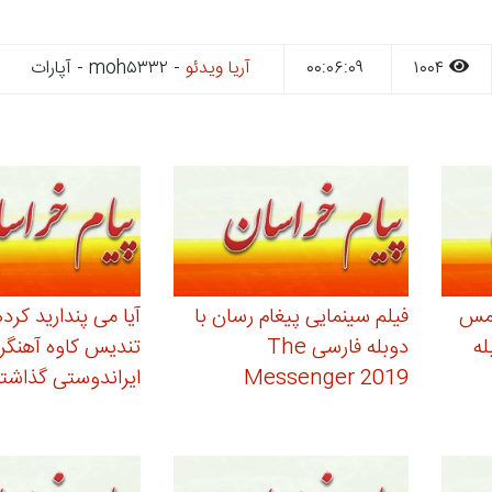
۱۰۰۴
۰۰:۰۶:۰۹
آریا ویدئو
- moh۵۳۳۲ - آپارات
سمس
فیلم سینمایی پیغام رسان با
آیا می پندارید کر
ه
دوبله فارسی The
تندیس کاوه آهنگر ر
Messenger 2019
ایراندوستی گذاشته