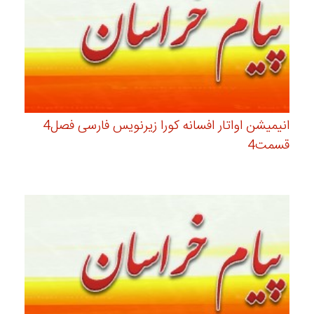
انیمیشن اواتار افسانه کورا زیرنویس فارسی فصل4
قسمت4