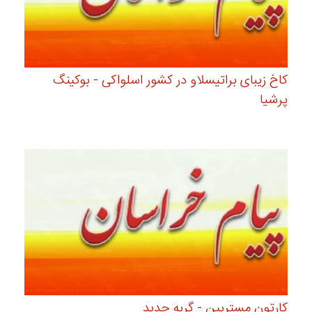
کاخ زیبای براتیسلاو در کشور اسلواکی - بوکینگ
پرشیا
کارتون مستربین - گربه جدید