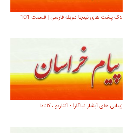
لاک پشت های نینجا دوبله فارسی | قسمت 101
زیبایی های آبشار نیاگارا - آنتاریو ، کانادا