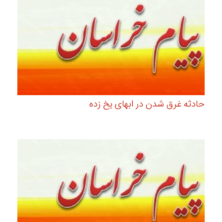
حادثه غرق شدن در ابهای یخ زده