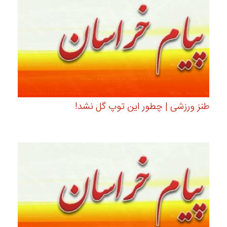
طنز ورزشی | چطور این توپ گل نشد!