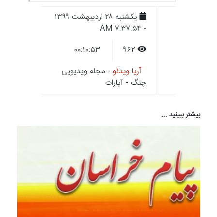
يکشنبه ۲۸ ارديبهشت ۱۳۹۹
- ۷:۳۷:۵۴ AM
۰۰:۱۰:۵۳
۹۶۲
آریا ویدئو
- مجله ویدیویی
چنگ - آپارات
بیشتر ببینید ...