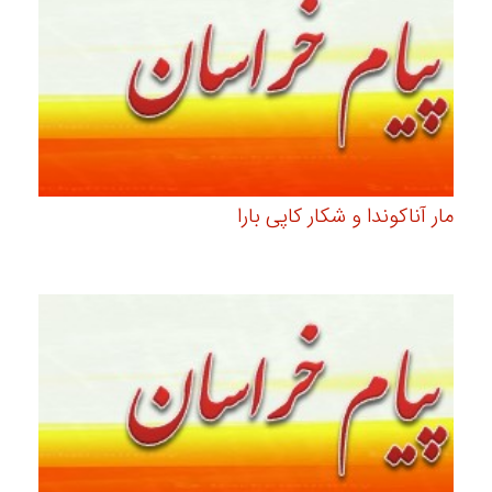
مار آناكوندا و شكار كاپی بارا