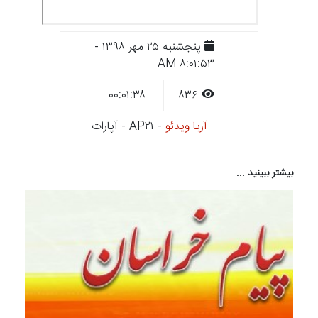
پنجشنبه ۲۵ مهر ۱۳۹۸ -
۸:۰۱:۵۳ AM
۰۰:۰۱:۳۸
۸۳۶
آریا ویدئو
- AP۲۱ - آپارات
بیشتر ببینید ...