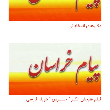
دلال‌های انتخاباتی
فیلم هیجان انگیز " خـــرس " دوبله فارسی