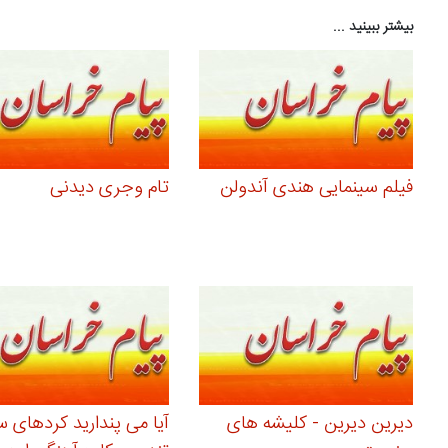
بیشتر ببینید ...
فیلم سینمایی هندی آندولن
تام وجری دیدنی
دیرین دیرین - کلیشه‌ های
آیا می پندارید کردهای س