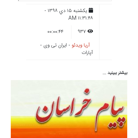
يکشنبه ۱۵ دي ۱۳۹۸ -
۱۱:۳۱:۴۸ AM
۰۰:۰۰:۴۴
۹۳۷
آریا ویدئو
- ایران تی وی -
آپارات
بیشتر ببینید ...