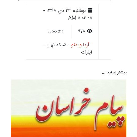
دوشنبه ۲۳ دي ۱۳۹۸ -
۸:۰۲:۰۸ AM
۰۰:۰۶:۲۴
۹۷۸
آریا ویدئو
- شبکه نهال -
آپارات
بیشتر ببینید ...