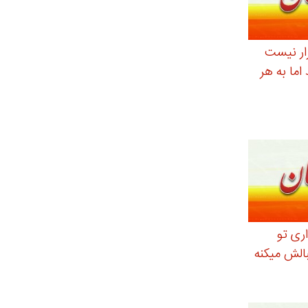
رار نیست
اما به هر
ری تو
الش میکنه