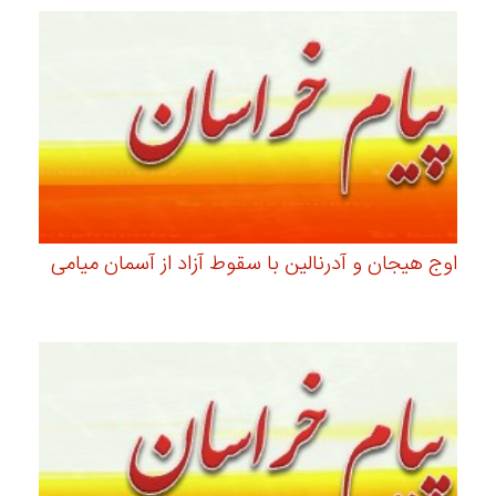
اوج هیجان و آدرنالین با سقوط آزاد از آسمان میامی