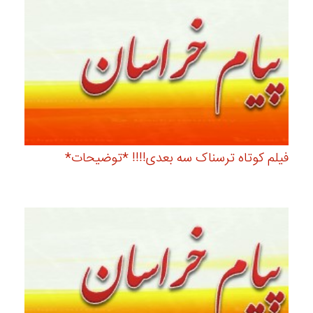
فیلم کوتاه ترسناک سه بعدی!!!! *توضیحات*