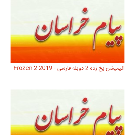
انیمیشن یخ زده 2 دوبله فارسی - Frozen 2 2019