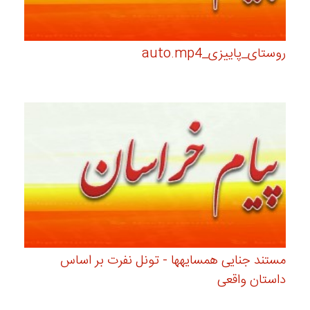
روستای_پاییزی_auto.mp4
مستند جنایی همسایهها - تونل نفرت بر اساس
داستان واقعی